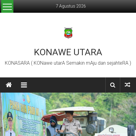
Lompat
7 Agustus 2026
ke
konten
KONAWE UTARA
KONASARA ( KONawe utarA Semakin mAju dan sejahteRA )