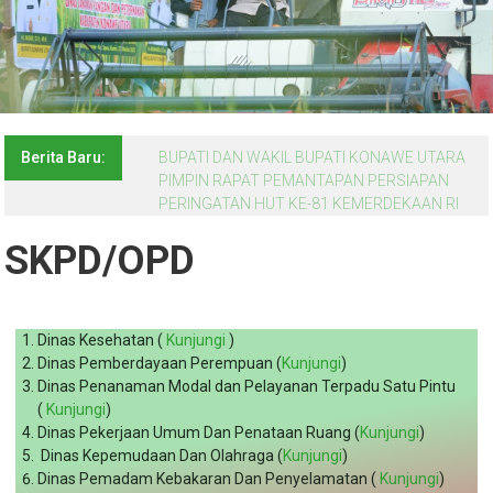
Berita Baru:
BUPATI DAN WAKIL BUPATI KONAWE UTARA
PIMPIN RAPAT PEMANTAPAN PERSIAPAN
PERINGATAN HUT KE-81 KEMERDEKAAN RI
SKPD/OPD
Dinas Kesehatan (
Kunjungi
)
Dinas Pemberdayaan Perempuan (
Kunjungi
)
Dinas Penanaman Modal dan Pelayanan Terpadu Satu Pintu
(
Kunjungi
)
Dinas Pekerjaan Umum Dan Penataan Ruang (
Kunjungi
)
Dinas Kepemudaan Dan Olahraga (
Kunjungi
)
Dinas Pemadam Kebakaran Dan Penyelamatan (
Kunjungi
)