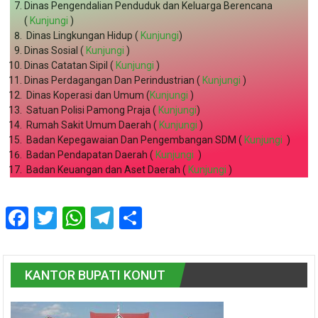
Dinas Pengendalian Penduduk dan Keluarga Berencana
(
Kunjungi
)
Dinas Lingkungan Hidup (
Kunjungi
)
Dinas Sosial (
Kunjungi
)
Dinas Catatan Sipil (
Kunjungi
)
Dinas Perdagangan Dan Perindustrian (
Kunjungi
)
Dinas Koperasi dan Umum (
Kunjungi
)
Satuan Polisi Pamong Praja (
Kunjungi
)
Rumah Sakit Umum Daerah (
Kunjungi
)
Badan Kepegawaian Dan Pengembangan SDM (
Kunjungi
)
Badan Pendapatan Daerah (
Kunjungi
)
Badan Keuangan dan Aset Daerah (
Kunjungi
)
Facebook
Twitter
WhatsApp
Telegram
Share
KANTOR BUPATI KONUT