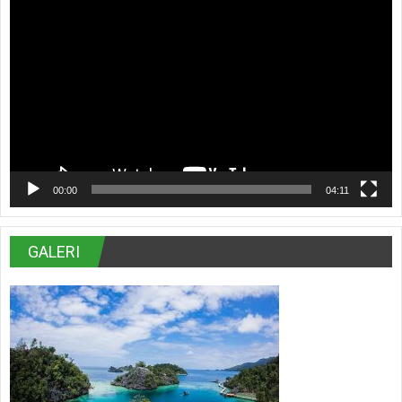
Pemutar
Video
00:00
04:11
GALERI