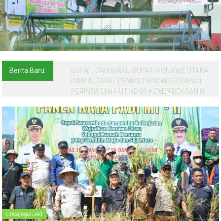
Berita Baru:
BUPATI DAN WAKIL BUPATI KONAWE UTARA
PIMPIN RAPAT PEMANTAPAN PERSIAPAN
PERINGATAN HUT KE-81 KEMERDEKAAN RI
Uncategorized