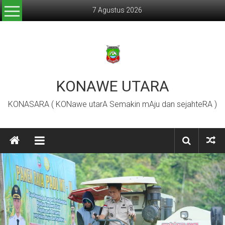
Lompat
7 Agustus 2026
ke
konten
KONAWE UTARA
KONASARA ( KONawe utarA Semakin mAju dan sejahteRA )