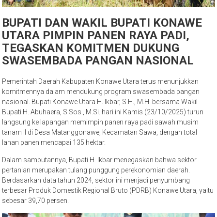
BUPATI DAN WAKIL BUPATI KONAWE
UTARA PIMPIN PANEN RAYA PADI,
TEGASKAN KOMITMEN DUKUNG
SWASEMBADA PANGAN NASIONAL
Pemerintah Daerah Kabupaten Konawe Utara terus menunjukkan
komitmennya dalam mendukung program swasembada pangan
nasional. Bupati Konawe Utara H. Ikbar, S.H., M.H. bersama Wakil
Bupati H. Abuhaera, S.Sos., M.Si. hari ini Kamis (23/10/2025) turun
langsung ke lapangan memimpin panen raya padi sawah musim
tanam II di Desa Matanggonawe, Kecamatan Sawa, dengan total
lahan panen mencapai 135 hektar.
Dalam sambutannya, Bupati H. Ikbar menegaskan bahwa sektor
pertanian merupakan tulang punggung perekonomian daerah.
Berdasarkan data tahun 2024, sektor ini menjadi penyumbang
terbesar Produk Domestik Regional Bruto (PDRB) Konawe Utara, yaitu
sebesar 39,70 persen.