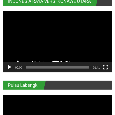
INDONESIA RAYA VERSI KONAWE UTARA
Pemutar
Video
00:00
01:41
Pulau Labengki
Pemutar
Video