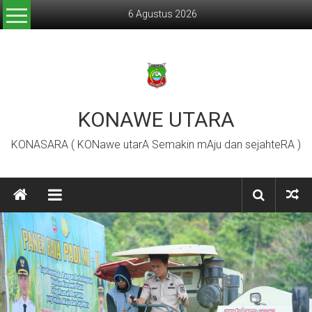
Lompat
6 Agustus 2026
ke
konten
KONAWE UTARA
KONASARA ( KONawe utarA Semakin mAju dan sejahteRA )