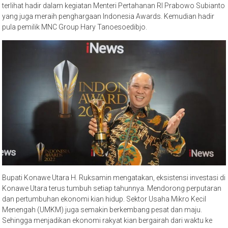
terlihat hadir dalam kegiatan Menteri Pertahanan RI Prabowo Subianto
yang juga meraih penghargaan Indonesia Awards. Kemudian hadir
pula pemilik MNC Group Hary Tanoesoedibjo.
Bupati Konawe Utara H. Ruksamin mengatakan, eksistensi investasi di
Konawe Utara terus tumbuh setiap tahunnya. Mendorong perputaran
dan pertumbuhan ekonomi kian hidup. Sektor Usaha Mikro Kecil
Menengah (UMKM) juga semakin berkembang pesat dan maju.
Sehingga menjadikan ekonomi rakyat kian bergairah dari waktu ke