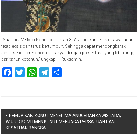
“Saat ini UMKM di Konut berjumlah 3,512. Ini akan terus dirawat agar
tetap eksis dan terus bertumbuh. Sehingga dapat mendongkarak
sendi-sendi perekonomian rakyat dengan presentase yang lebih tinggi
dari tahun ke tahun,” ungkap H. Ruksamin.
Facebook
Twitter
WhatsApp
Telegram
Share
Navigasi
PEMDA KAB. KONUT MENERIMA ANUGERAH KAWISTARA,
WUJUD KOMITMEN KONUT MENJAGA PERSATUAN DAN
pos
KESATUAN BANGSA