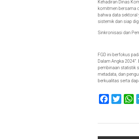
Kehadiran Dinas Kom
komitmen bersama dal
bahwa data sektoral y
sistemik dan siap d
Sinkronisasi dan Pem
FGD ini berfokus pada
Dalam Angka 2024”. 
pembinaan statistik 
metadata, dan pengua
berkualitas serta da
Faceb
Twit