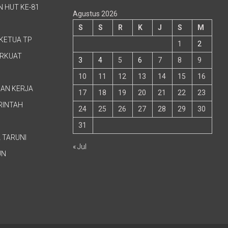
 HUT KE-81
Agustus 2026
S
S
R
K
J
S
M
KETUA TP
1
2
ERKUAT
3
4
5
6
7
8
9
10
11
12
13
14
15
16
GAN KERJA
17
18
19
20
21
22
23
RINTAH
24
25
26
27
28
29
30
31
 TARUNI
« Jul
UN