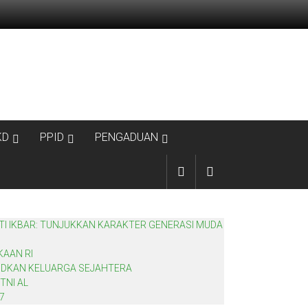
KD
PPID
PENGADUAN
TI IKBAR: TUNJUKKAN KARAKTER GENERASI MUDA
KAAN RI
JUDKAN KELUARGA SEJAHTERA
TNI AL
7