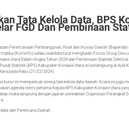
kan Tata Kelola Data, BPS 
elar FGD Dan Pembinaan Stat
adan Perencanaan Pembangunan, Riset dan Inovasi Daerah (Baperida) 
rmatika (Kominfo) selaku walidata turut menghadiri Focus Group Disc
nawe Utara Dalam Angka Tahun 2024 dan Pembinaan Statistik Sektoral.
n Pusat Statistik (BPS) Kabupaten Konawe Utara ini berlangsung di Aula
ara pada Rabu (21/02/2024).
si kunci ini memperkuat sinergi tata kelola data daerah. Acara ini jug
pakan agenda resmi pertama Kepala BPS Kabupaten Konawe Utara yang
ertatap muka langsung dengan jajaran perwakilan Organisasi Perangkat D
a.
idata dan Perencana Daerah