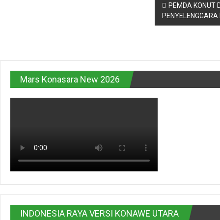
Navigasi
PEMDA KONUT 
PENYELENGGARA 
pos
Mars Konasara New 2026
INDONESIA RAYA VERSI KONAWE UTARA