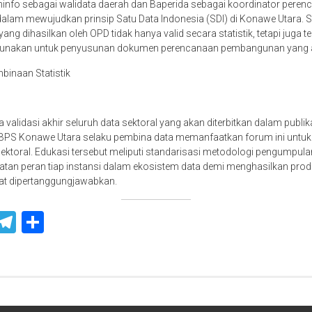
info sebagai walidata daerah dan Baperida sebagai koordinator per
am mewujudkan prinsip Satu Data Indonesia (SDI) di Konawe Utara. Si
ang dihasilkan oleh OPD tidak hanya valid secara statistik, tetapi juga t
igunakan untuk penyusunan dokumen perencanaan pembangunan yang a
binaan Statistik
 validasi akhir seluruh data sektoral yang akan diterbitkan dalam publi
BPS Konawe Utara selaku pembina data memanfaatkan forum ini untu
sektoral. Edukasi tersebut meliputi standarisasi metodologi pengumpul
tan peran tiap instansi dalam ekosistem data demi menghasilkan prod
pat dipertanggungjawabkan.
ook
ter
WhatsApp
Telegram
Share