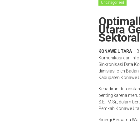
Uncategorized
Optimal
Utara G
Sektoral
KONAWE UTARA
– B
Komunikasi dan Info
Sinkronisasi Data Ko
diinisiasi oleh Bada
Kabupaten Konawe Ut
Kehadiran dua instan
penting karena meru
S.E., M.Si., dalam b
Pemkab Konawe Utar
Sinergi Bersama Wal