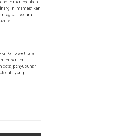
encanaan menegaskan
nergi ini memastikan
erintegrasi secara
kurat.
kasi “Konawe Utara
k memberikan
an data, penyusunan
uk data yang