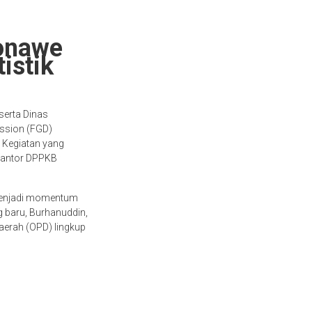
Konawe
istik
serta Dinas
ussion (FGD)
 Kegiatan yang
 Kantor DPPKB
a menjadi momentum
 baru, Burhanuddin,
aerah (OPD) lingkup