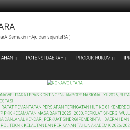
ARA
rA Semakin mAju dan sejahteRA )
TAHAN
POTENSI DAERAH
PRODUK HUKUM
IP
WE UTARA LEPAS KONTINGEN JAMBORE NASIONAL XII 2026, BUPA
ESTASI
N RAPAT PEMANTAPAN PERSIAPAN PERINGATAN HUT KE-81 KEMERDE
P PKK KECAMATAN MASA BAKTI 2025–2030, PERKUAT SINERGI WU
 DANLANAL KENDARI, PERKUAT SINERGI PEMERINTAH DAERAH DAN 
 POLITEKNIK KELAUTAN DAN PERIKANAN TAHUN AKADEMIK 2026/202