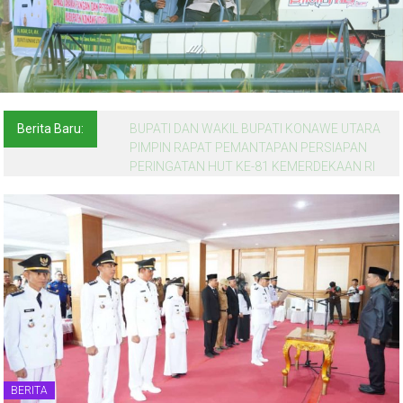
Berita Baru:
BUPATI DAN WAKIL BUPATI KONAWE UTARA
PIMPIN RAPAT PEMANTAPAN PERSIAPAN
PERINGATAN HUT KE-81 KEMERDEKAAN RI
BERITA