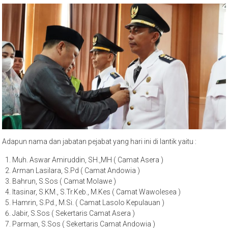
Adapun nama dan jabatan pejabat yang hari ini di lantik yaitu :
Muh. Aswar Amiruddin, SH.,MH ( Camat Asera )
Arman Lasilara, S.Pd ( Camat Andowia )
Bahrun, S.Sos ( Camat Molawe )
Itasinar, S.KM., S.Tr.Keb., M.Kes ( Camat Wawolesea )
Hamrin, S.Pd., M.Si. ( Camat Lasolo Kepulauan )
Jabir, S.Sos ( Sekertaris Camat Asera )
Parman, S.Sos ( Sekertaris Camat Andowia )