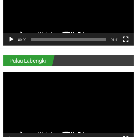
00:00
01:41
Pulau Labengki
Pemutar
Video