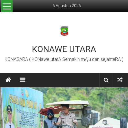
Lompat
6 Agustus 2026
ke
konten
KONAWE UTARA
KONASARA ( KONawe utarA Semakin mAju dan sejahteRA )