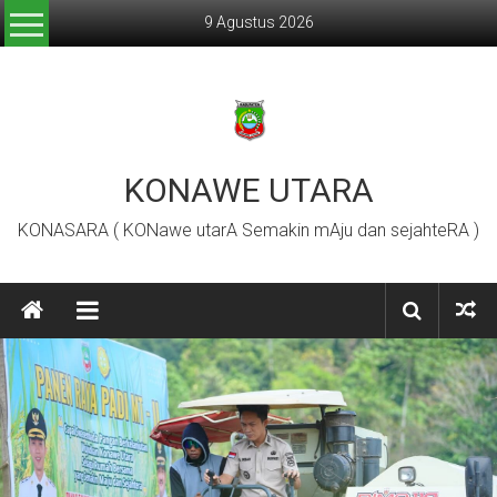
Lompat
9 Agustus 2026
ke
konten
KONAWE UTARA
KONASARA ( KONawe utarA Semakin mAju dan sejahteRA )