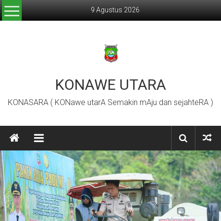
Lompat
9 Agustus 2026
ke
konten
KONAWE UTARA
KONASARA ( KONawe utarA Semakin mAju dan sejahteRA )