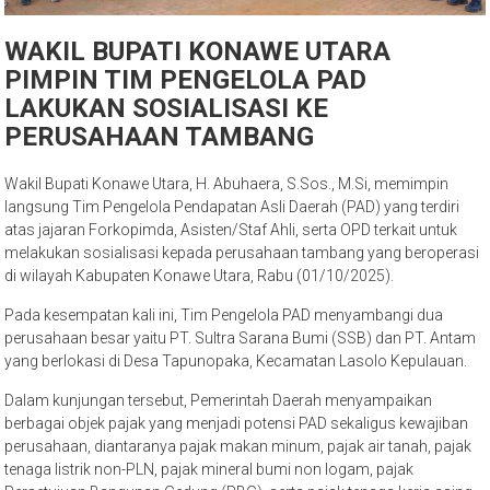
WAKIL BUPATI KONAWE UTARA
PIMPIN TIM PENGELOLA PAD
LAKUKAN SOSIALISASI KE
PERUSAHAAN TAMBANG
Wakil Bupati Konawe Utara, H. Abuhaera, S.Sos., M.Si, memimpin
langsung Tim Pengelola Pendapatan Asli Daerah (PAD) yang terdiri
atas jajaran Forkopimda, Asisten/Staf Ahli, serta OPD terkait untuk
melakukan sosialisasi kepada perusahaan tambang yang beroperasi
di wilayah Kabupaten Konawe Utara, Rabu (01/10/2025).
Pada kesempatan kali ini, Tim Pengelola PAD menyambangi dua
perusahaan besar yaitu PT. Sultra Sarana Bumi (SSB) dan PT. Antam
yang berlokasi di Desa Tapunopaka, Kecamatan Lasolo Kepulauan.
Dalam kunjungan tersebut, Pemerintah Daerah menyampaikan
berbagai objek pajak yang menjadi potensi PAD sekaligus kewajiban
perusahaan, diantaranya pajak makan minum, pajak air tanah, pajak
tenaga listrik non-PLN, pajak mineral bumi non logam, pajak