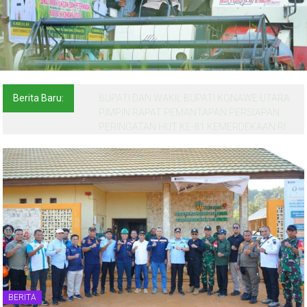
Berita Baru:
BUPATI DAN WAKIL BUPATI KONAWE UTARA
PIMPIN RAPAT PEMANTAPAN PERSIAPAN
PERINGATAN HUT KE-81 KEMERDEKAAN RI
BERITA