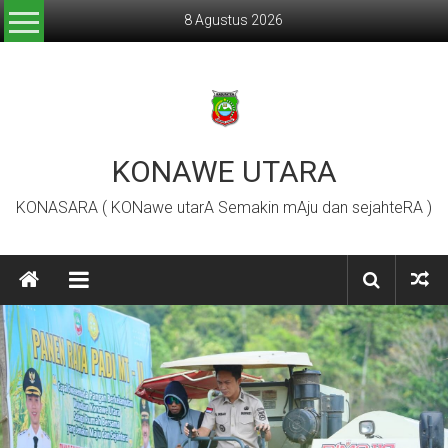
Lompat
8 Agustus 2026
ke
konten
KONAWE UTARA
KONASARA ( KONawe utarA Semakin mAju dan sejahteRA )