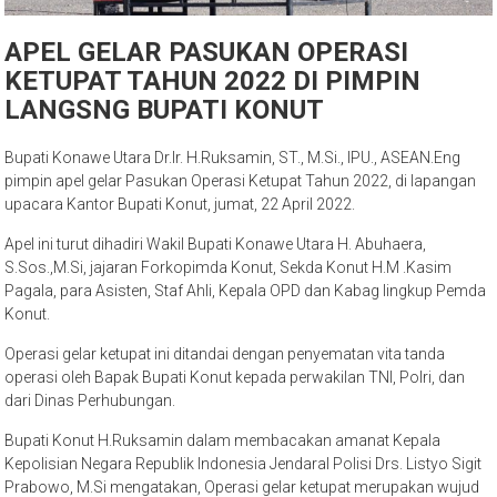
APEL GELAR PASUKAN OPERASI
KETUPAT TAHUN 2022 DI PIMPIN
LANGSNG BUPATI KONUT
Bupati Konawe Utara Dr.Ir. H.Ruksamin, ST., M.Si., IPU., ASEAN.Eng
pimpin apel gelar Pasukan Operasi Ketupat Tahun 2022, di lapangan
upacara Kantor Bupati Konut, jumat, 22 April 2022.
Apel ini turut dihadiri Wakil Bupati Konawe Utara H. Abuhaera,
S.Sos.,M.Si, jajaran Forkopimda Konut, Sekda Konut H.M .Kasim
Pagala, para Asisten, Staf Ahli, Kepala OPD dan Kabag lingkup Pemda
Konut.
Operasi gelar ketupat ini ditandai dengan penyematan vita tanda
operasi oleh Bapak Bupati Konut kepada perwakilan TNI, Polri, dan
dari Dinas Perhubungan.
Bupati Konut H.Ruksamin dalam membacakan amanat Kepala
Kepolisian Negara Republik Indonesia Jendaral Polisi Drs. Listyo Sigit
Prabowo, M.Si mengatakan, Operasi gelar ketupat merupakan wujud