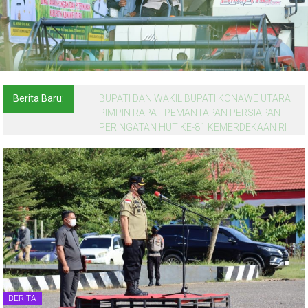
Berita Baru:
BUPATI DAN WAKIL BUPATI KONAWE UTARA
PIMPIN RAPAT PEMANTAPAN PERSIAPAN
PERINGATAN HUT KE-81 KEMERDEKAAN RI
BERITA