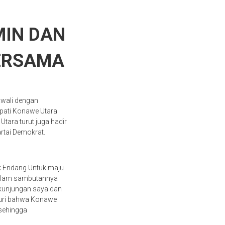
MIN DAN
ERSAMA
awali dengan
pati Konawe Utara
ara turut juga hadir
rtai Demokrat.
k Endang Untuk maju
dalam sambutannya
 kunjungan saya dan
kuri bahwa Konawe
 sehingga