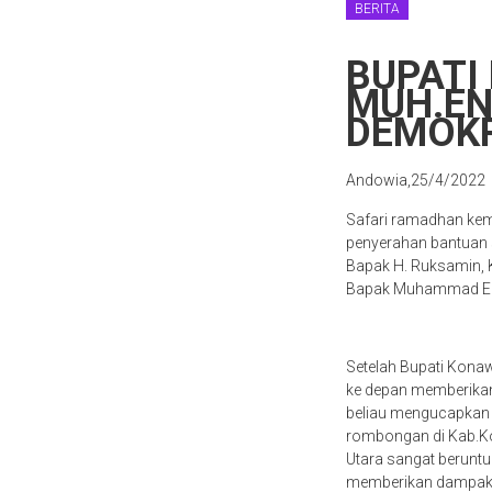
BERITA
BUPATI
MUH.EN
DEMOKR
Andowia,25/4/2022
Safari ramadhan kemb
penyerahan bantuan 
Bapak H. Ruksamin, 
Bapak Muhammad Enda
Setelah Bupati Kona
ke depan memberikan
beliau mengucapkan 
rombongan di Kab.Ko
Utara sangat beruntu
memberikan dampak p