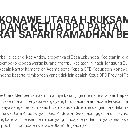
 KONAWE UTARA H.RUKSA
DANG KETUA DPD PARTAI
AT SAFARI RAMADHAN B
ali di gelar di Kec.Andowia tepatnya di Desa Labungga. Kegiatan ini di 
sembako kepada warga kurang mampu, kegiatan ini hadiri langsung Bu
Kepala Kantor Kementrian Agama,serta Kepala OPD Kabupaten Konawe Ut
ng beserta rombongan yang tidak lain adalah Ketua DPD Provinsi Pa
we Utara Memberikan Sambutannya beliau juga memepersilahkan Bapa
 kesempatan menyapa warga yang turut hadir dalam acara tersebut 
“saya sangat berterimakasih karna sudah di terima dengan baik dalam
nawe Utara Khususnya di Kec. Andowia, Desa Labungga, patut di syu
ng karena di berikan pemimpin yang muda,enerjik dan punya kapasitas
ositif di Kabupaten Konawe Utara” Ungkap nya.