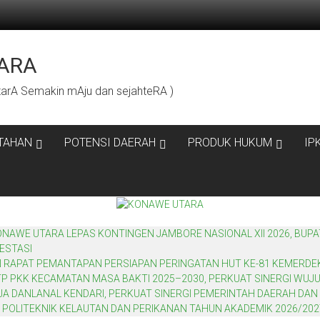
ARA
rA Semakin mAju dan sejahteRA )
TAHAN
POTENSI DAERAH
PRODUK HUKUM
IP
WE UTARA LEPAS KONTINGEN JAMBORE NASIONAL XII 2026, BUPA
ESTASI
N RAPAT PEMANTAPAN PERSIAPAN PERINGATAN HUT KE-81 KEMERDE
P PKK KECAMATAN MASA BAKTI 2025–2030, PERKUAT SINERGI WU
 DANLANAL KENDARI, PERKUAT SINERGI PEMERINTAH DAERAH DAN 
 POLITEKNIK KELAUTAN DAN PERIKANAN TAHUN AKADEMIK 2026/202