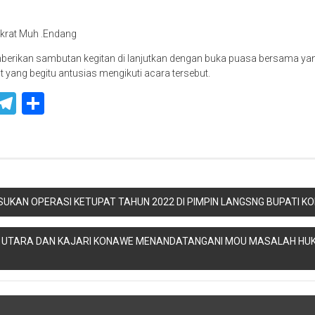
krat Muh .Endang
berikan sambutan kegitan di lanjutkan dengan buka puasa bersama yang 
yang begitu antusias mengikuti acara tersebut.
ook
ter
WhatsApp
Telegram
Share
SUKAN OPERASI KETUPAT TAHUN 2022 DI PIMPIN LANGSNG BUPATI K
UTARA DAN KAJARI KONAWE MENANDATANGANI MOU MASALAH HU