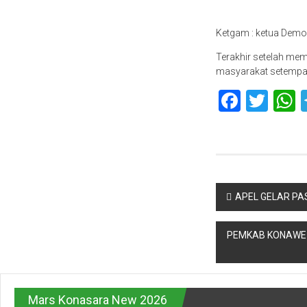
Ketgam : ketua Demo
Terakhir setelah mem
masyarakat setempat 
Faceb
Twit
Navigasi
APEL GELAR PA
pos
PEMKAB KONAWE 
Mars Konasara New 2026