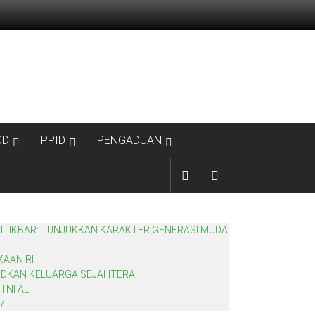
KD
PPID
PENGADUAN
TI IKBAR: TUNJUKKAN KARAKTER GENERASI MUDA
KAAN RI
JUDKAN KELUARGA SEJAHTERA
TNI AL
7