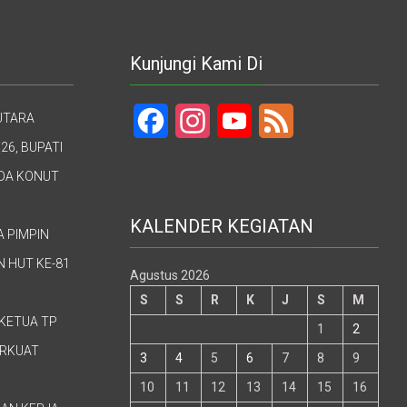
Kunjungi Kami Di
UTARA
Facebook
Instagram
YouTube
Feed
26, BUPATI
UDA KONUT
KALENDER KEGIATAN
A PIMPIN
 HUT KE-81
Agustus 2026
S
S
R
K
J
S
M
KETUA TP
1
2
ERKUAT
3
4
5
6
7
8
9
10
11
12
13
14
15
16