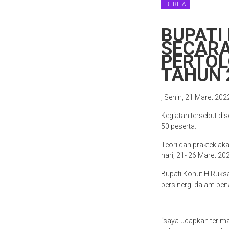
BERITA
BUPATI
SECARA
PERTOL
TAHUN 
, Senin, 21 Maret 202
Kegiatan tersebut di
50 peserta.
Teori dan praktek ak
hari, 21- 26 Maret 20
Bupati Konut H.Ruks
bersinergi dalam pe
“saya ucapkan terim