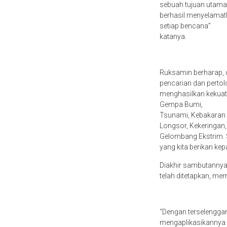
sebuah tujuan utama
berhasil menyelama
setiap bencana”
katanya.
Ruksamin berharap, d
pencarian dan pertol
menghasilkan kekuata
Gempa Bumi,
Tsunami, Kebakaran 
Longsor, Kekeringa
Gelombang Ekstrim. 
yang kita berikan ke
Diakhir sambutannya
telah ditetapkan, me
“Dengan terselenggar
mengaplikasikannya 