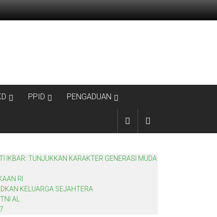
KD
PPID
PENGADUAN
TI IKBAR: TUNJUKKAN KARAKTER GENERASI MUDA
KAAN RI
JUDKAN KELUARGA SEJAHTERA
TNI AL
7