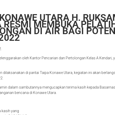
 KONAWE UTARA H. RUKSA
 RESMI MEMBUKA PELATI
ONGAN DI AIR BAGI POTEN
2022
2.
selenggarakan oleh Kantor Pencarian dan Pertolongan Kelas A Kendari, y
an dilaksanakan di pantai Taipa Konawe Utara, kegiatan ini akan berla
22.
amin dalam sambutannya mengucapkan terima kasih kepada Basarnas
nanganan bencana di Konawe Utara.
a kasih yang