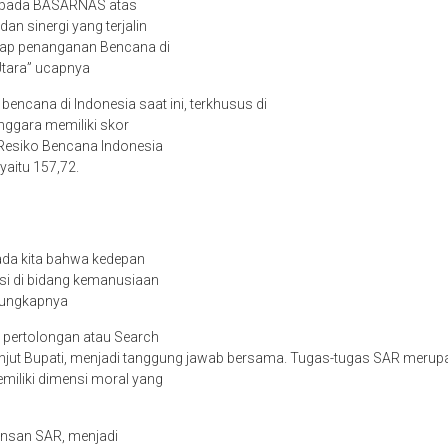
epada BASARNAS atas
an sinergi yang terjalin
tiap penanganan Bencana di
tara” ucapnya
encana di Indonesia saat ini, terkhusus di
nggara memiliki skor
s Resiko Bencana Indonesia
 yaitu 157,72.
da kita bahwa kedepan
nsi di bidang kemanusiaan
 ungkapnya
 pertolongan atau Search
anjut Bupati, menjadi tanggung jawab bersama. Tugas-tugas SAR merup
iliki dimensi moral yang
 insan SAR, menjadi