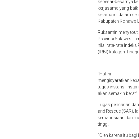
sebesar-besarnya k
kerjasama yang baik d
selama ini dalam se
Kabupaten Konawe U
Ruksamin menyebut, b
Provinsi Sulawesi Te
nilai rata-rata Indek
(IRBI) kategori Tinggi
“Hal ini
mengisyaratkan kepa
tugas instansi-insta
akan semakin berat”
Tugas pencarian dan
and Rescue (SAR), l
kemanusiaan dan mem
tinggi.
“Oleh karena itu bagi