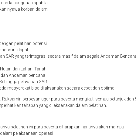
 dan kebanggaan apabila
tkan nyawa korban dalam
engan pelatihan potensi
ongan ini dapat
n SAR yang terintegrasi secara masif dalam segala Ancaman Bencana di 
Hutan dan Lahan, Tanah
n, dan Ancaman bencana
Sehingga pelayanan SAR
pada masyarakat bisa dilaksanakan secara cepat dan optimal.
, Ruksamin berpesan agar para peserta mengikuti semua petunjuk dan 
mperhatikan tahapan yang dilaksanakan dalam pelatihan.
anya pelatihan ini para peserta diharapkan nantinya akan mampu
dalam pelaksanaan operasi