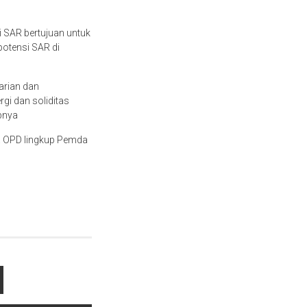
i SAR bertujuan untuk
potensi SAR di
arian dan
gi dan soliditas
pnya
ala OPD lingkup Pemda