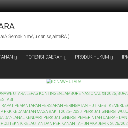
ARA
rA Semakin mAju dan sejahteRA )
TAHAN
POTENSI DAERAH
PRODUK HUKUM
IP
WE UTARA LEPAS KONTINGEN JAMBORE NASIONAL XII 2026, BUPA
ESTASI
N RAPAT PEMANTAPAN PERSIAPAN PERINGATAN HUT KE-81 KEMERDE
P PKK KECAMATAN MASA BAKTI 2025–2030, PERKUAT SINERGI WU
 DANLANAL KENDARI, PERKUAT SINERGI PEMERINTAH DAERAH DAN 
 POLITEKNIK KELAUTAN DAN PERIKANAN TAHUN AKADEMIK 2026/202