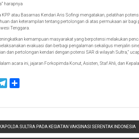
a” harapnya
a KPP atau Basarnas Kendari Aris Sofingi mengatakan, pelatihan potens
an dan keterampilan tentang pertolongan di atas permukaan air bagi 
awesi Tenggara.
 meningkatkan kemampuan masyarakat yang berpotensi melakukan penc
laksanakan evakuasi dan berbagi pengalaman sekaligus menjalin siner
ian dan pertolongan kendari dengan potensi SAR di wilayah Sultra,” uca
 dalam acara ini, jajaran Forkopimda Konut, Asisten, Staf Ahli, dan Kep
ook
ter
WhatsApp
Telegram
Share
KAPOLDA SULTRA PADA KEGIATAN VAKSINASI SERENTAK INDONESIA