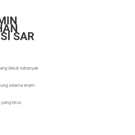
MIN
HAN
SI SAR
ang diikuti sebanyak
ngsung selama enam
 yang terus