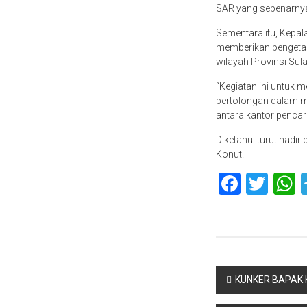
SAR yang sebenarny
Sementara itu, Kepal
memberikan pengetahu
wilayah Provinsi Sul
“Kegiatan ini untuk
pertolongan dalam me
antara kantor pencar
Diketahui turut hadir
Konut.
Faceb
Twit
Navigasi
KUNKER BAPAK 
pos