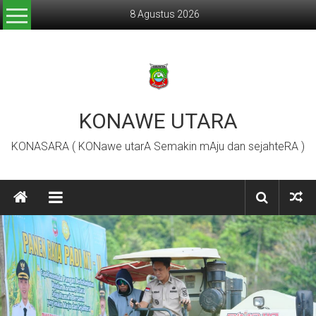
Lompat
8 Agustus 2026
ke
konten
KONAWE UTARA
KONASARA ( KONawe utarA Semakin mAju dan sejahteRA )