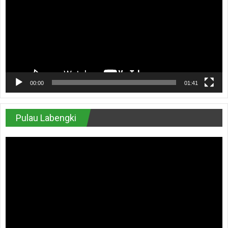
00:00
01:41
Pulau Labengki
Pemutar
Video