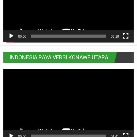
00:00
03:19
INDONESIA RAYA VERSI KONAWE UTARA
Pemutar
Video
00:00
01:41