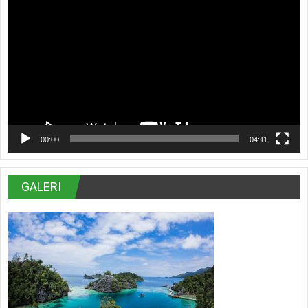
Video
00:00
04:11
GALERI