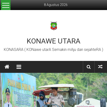
Lompat
8 Agustus 2026
ke
konten
KONAWE UTARA
KONASARA ( KONawe utarA Semakin mAju dan sejahteRA )