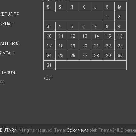
S
S
R
K
J
S
M
KETUA TP
1
2
ERKUAT
3
4
5
6
7
8
9
10
11
12
13
14
15
16
GAN KERJA
17
18
19
20
21
22
23
RINTAH
24
25
26
27
28
29
30
31
 TARUNI
« Jul
UN
E UTARA
. All rights reserved. Tema:
ColorNews
oleh ThemeGrill. Diper