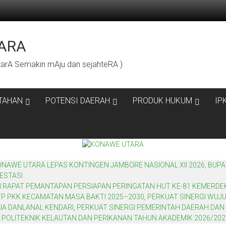
ARA
rA Semakin mAju dan sejahteRA )
TAHAN
POTENSI DAERAH
PRODUK HUKUM
IP
WE UTARA LEPAS KONTINGEN JAMBORE NASIONAL XII 2026, BUPA
ESTASI
N RAPAT PEMANTAPAN PERSIAPAN PERINGATAN HUT KE-81 KEMERDE
P PKK KECAMATAN MASA BAKTI 2025–2030, PERKUAT SINERGI WU
 DANLANAL KENDARI, PERKUAT SINERGI PEMERINTAH DAERAH DAN 
 POLITEKNIK KELAUTAN DAN PERIKANAN TAHUN AKADEMIK 2026/202