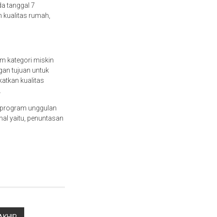
a tanggal 7
 kualitas rumah,
 kategori miskin
gan tujuan untuk
tkan kualitas
.
 program unggulan
al yaitu, penuntasan
AKHIR