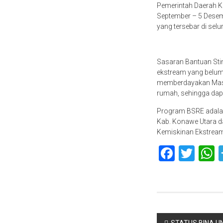
Pemerintah Daerah Ka
September – 5 Desemb
yang tersebar di sel
Sasaran Bantuan Sti
ekstream yang belum
memberdayakan Masy
rumah, sehingga dap
Program BSRE adalah
Kab. Konawe Utara d
Kemiskinan Ekstream,
Faceb
Twit
Navigasi
STATUS BINA U