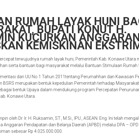
AN RUMAH LAYAK HUNI BA
AKAT, BUPATI KONUT H.
MIN KUCURKAN ANGGARAN
KAN KEMISKINAN EKSTRIM
cepat terwujudnya rumah layak huni, Pemerintah Kab. Konawe Utara 
an serta bantuan bagi masyarakat melalui Bantuan Stimulaan Rumah
lementasi dari UU No 1 Tahun 2011tentang Perumahhan dan Kawasan 
 BSRS merupakan bentuk kepedulian Pemerintah terhadap Masyarakat
ebagai bentuk Upaya dalam mendukung program Percepatan Penuruna
Kab. Konawe Utara.
in oleh Dr. Ir. H. Ruksamin, ST., M.Si., IPU., ASEAN. Eng. Ini telah men
a Anggaran Pendapatan dan Belanja Daerah (APBD) melalui DPA – OP
man sebesar Rp 4.025.000.000.