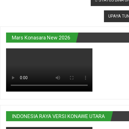
pos
UPAYA TUN
Mars Konasara New 2026
INDONESIA RAYA VERSI KONAWE UTARA