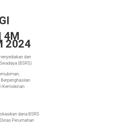
GI
 4M
 2024
menyediakan dan
 Swadaya (BSRS).
Pemukiman,
 Berpenghasilan
n Kemiskinan
galokasikan dana BSRS
D Dinas Perumahan