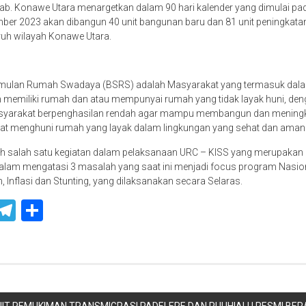
b. Konawe Utara menargetkan dalam 90 hari kalender yang dimulai pad
er 2023 akan dibangun 40 unit bangunan baru dan 81 unit peningkatan
uruh wilayah Konawe Utara.
mulan Rumah Swadaya (BSRS) adalah Masyarakat yang termasuk dalam
 memiliki rumah dan atau mempunyai rumah yang tidak layak huni, den
arakat berpenghasilan rendah agar mampu membangun dan meningka
at menghuni rumah yang layak dalam lingkungan yang sehat dan aman
 salah satu kegiatan dalam pelaksanaan URC – KISS yang merupakan
alam mengatasi 3 masalah yang saat ini menjadi focus program Nasion
 Inflasi dan Stunting, yang dilaksanakan secara Selaras.
ook
ter
WhatsApp
Telegram
Share
NIT PEMUKIMAN TRANSMIGRASI PADELERE DAN PUUHIALU RESMI BER