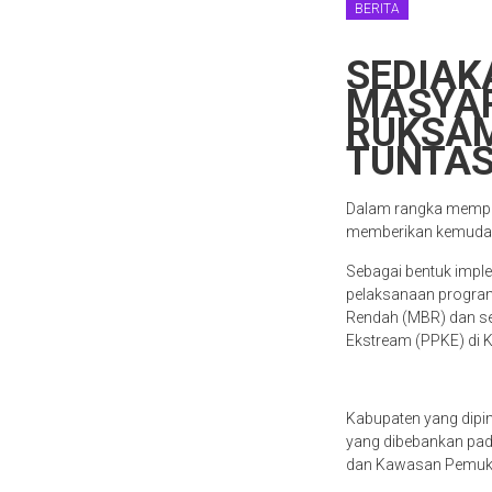
BERITA
SEDIAK
MASYAR
RUKSA
TUNTAS
Dalam rangka memper
memberikan kemudah
Sebagai bentuk imp
pelaksanaan program
Rendah (MBR) dan s
Ekstream (PPKE) di 
Kabupaten yang dipimp
yang dibebankan pad
dan Kawasan Pemuki