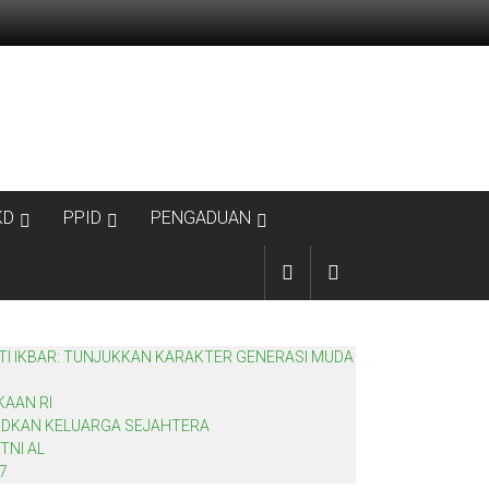
KD
PPID
PENGADUAN
TI IKBAR: TUNJUKKAN KARAKTER GENERASI MUDA
KAAN RI
JUDKAN KELUARGA SEJAHTERA
TNI AL
7