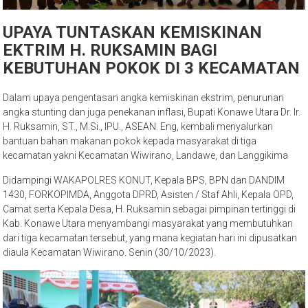
UPAYA TUNTASKAN KEMISKINAN
EKTRIM H. RUKSAMIN BAGI
KEBUTUHAN POKOK DI 3 KECAMATAN
Dalam upaya pengentasan angka kemiskinan ekstrim, penurunan
angka stunting dan juga penekanan inflasi, Bupati Konawe Utara Dr. Ir.
H. Ruksamin, ST., M.Si., IPU., ASEAN. Eng, kembali menyalurkan
bantuan bahan makanan pokok kepada masyarakat di tiga
kecamatan yakni Kecamatan Wiwirano, Landawe, dan Langgikima
Didampingi WAKAPOLRES KONUT, Kepala BPS, BPN dan DANDIM
1430, FORKOPIMDA, Anggota DPRD, Asisten / Staf Ahli, Kepala OPD,
Camat serta Kepala Desa, H. Ruksamin sebagai pimpinan tertinggi di
Kab. Konawe Utara menyambangi masyarakat yang membutuhkan
dari tiga kecamatan tersebut, yang mana kegiatan hari ini dipusatkan
diaula Kecamatan Wiwirano. Senin (30/10/2023).