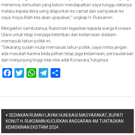
menerima, kemudian yang belum mendapatkan saya tunggu datanya
melalui kepala desa yang dilaporkan ke camat dan sampaikan ke
saya. Insya Allah kita akan upayakan,” ungkap H. Ruksamin.
Mengakhiri sambutanya, Ruksmain tegaskan kepada warga Konawe
Utara untuk tetap menjaga ketertiban dan kedamaian didalam
memasuki tahun politik ini.
“Sekarang sudah mulai memasuki tahun politik, saya minta jangan
ada masalah karena beda pilihan tetap jaga kedamaian, persaudaraan
dan menjunjung tinggi nilai-nilai adat Konasara,”tutupnya.
Facebook
Twitter
WhatsApp
Telegram
Share
Navigasi
SEDIAKAN RUMAH LAYAK HUNI BAGI MASYARAKAT, BUPATI
KONUT H. RUKSAMIN KUCURKAN ANGGARAN 4M TUNTASKAN
pos
KEMISKINAN EKSTRIM 2024