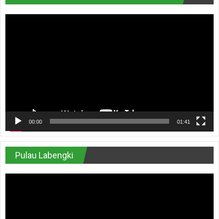
Pemutar
Video
00:00
01:41
Pulau Labengki
Pemutar
Video