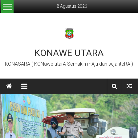
Lompat
8 Agustus 2026
ke
konten
KONAWE UTARA
KONASARA ( KONawe utarA Semakin mAju dan sejahteRA )