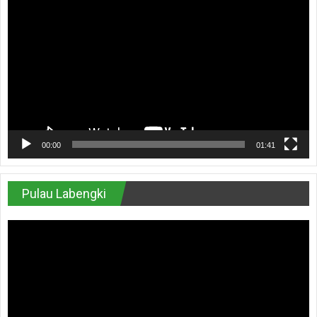
Video
00:00
01:41
Pulau Labengki
Pemutar
Video