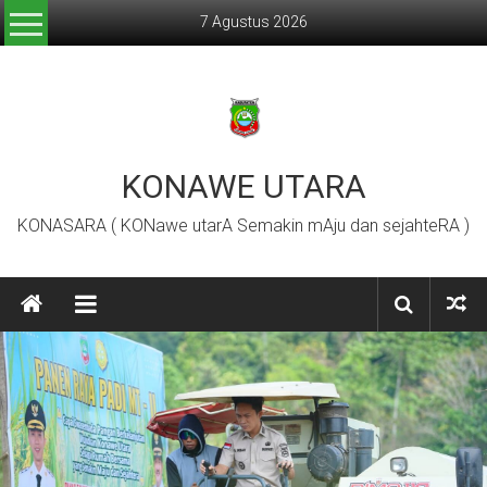
Lompat
7 Agustus 2026
ke
konten
KONAWE UTARA
KONASARA ( KONawe utarA Semakin mAju dan sejahteRA )