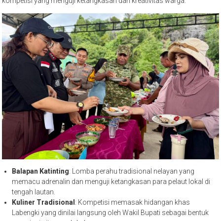
kompetisi yang menguji ketangkasan dan kreativitas warga:
Balapan Katinting
: Lomba perahu tradisional nelayan yang
memacu adrenalin dan menguji ketangkasan para pelaut lokal di
tengah lautan.
Kuliner Tradisional
: Kompetisi memasak hidangan khas
Labengki yang dinilai langsung oleh Wakil Bupati sebagai bentuk