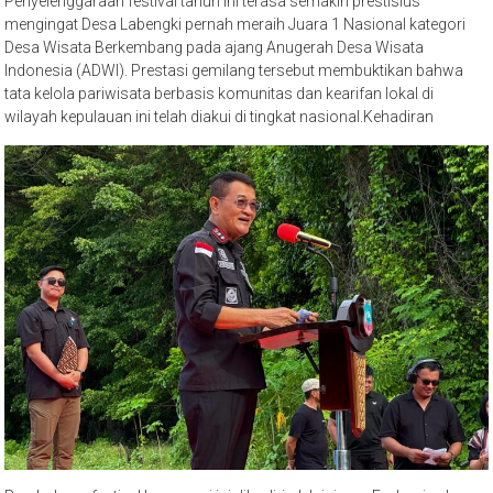
Penyelenggaraan festival tahun ini terasa semakin prestisius
mengingat Desa Labengki pernah meraih Juara 1 Nasional kategori
Desa Wisata Berkembang pada ajang Anugerah Desa Wisata
Indonesia (ADWI). Prestasi gemilang tersebut membuktikan bahwa
tata kelola pariwisata berbasis komunitas dan kearifan lokal di
wilayah kepulauan ini telah diakui di tingkat nasional.Kehadiran