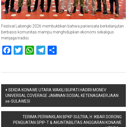
Festival Labengki 2026 membuktikan bahwa pariwisata berkelanjutan
berbasis komunitas mampu menghidupkan ekonomi sekaligus
menjaga tradisi.
Facebook
Twitter
WhatsApp
Telegram
Share
Navigasi
SEKDA KONAWE UTARA WAKILI BUPATI HADIRI MONEV
UNIVERSAL COVERAGE JAMINAN SOSIAL KETENAGAKERJAAN
pos
se-SULAWESI
TERIMA PERWAKILAN BPKP SULTRA, H. IKBAR DORONG
PENGUATAN SPIP-T & AKUNTABILITAS ANGGARAN KONAWE