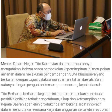
Menteri Dalam Negeri Tito Karnavian dalam sambutannya
mengatakan, bahwa acara pembekalan kepemimpinan ini merupakan
amanah dalam melakukan pengembangan SDM, khususnya yang
berkaitan dengan tugas pelaksanaan pemerintahan daerah. Salah
satunya dengan penguatan kemampuan seorang kepala daerah.
Tito Berharap berharap kegiatan ini dapat memberikan kontribusi
positif/signifikan terkait pengetahuan, sikap dan keterampilan para
Kepala Daerah agar lebih produktif dalam bekerja, lebih innovatif
dalam menciptakan rencana kerja dan anggaran serta lebih responsif