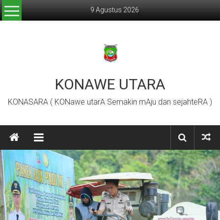
Lompat
9 Agustus 2026
ke
konten
KONAWE UTARA
KONASARA ( KONawe utarA Semakin mAju dan sejahteRA )