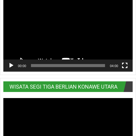
Pemutar
Video
00:00
04:00
WISATA SEGI TIGA BERLIAN KONAWE UTARA
Pemutar
Video