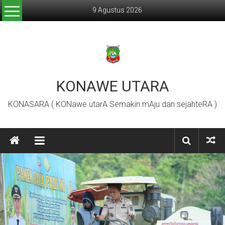
Lompat
9 Agustus 2026
ke
konten
KONAWE UTARA
KONASARA ( KONawe utarA Semakin mAju dan sejahteRA )