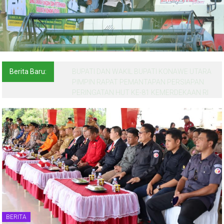
Berita Baru:
BUPATI DAN WAKIL BUPATI KONAWE UTARA
PIMPIN RAPAT PEMANTAPAN PERSIAPAN
PERINGATAN HUT KE-81 KEMERDEKAAN RI
BERITA