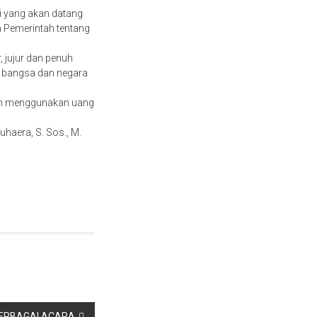
ti yang akan datang
 Pemerintah tentang
 jujur dan penuh
n bangsa dan negara
alam menggunakan uang
haera, S. Sos., M.
BERBAGAI ACARA