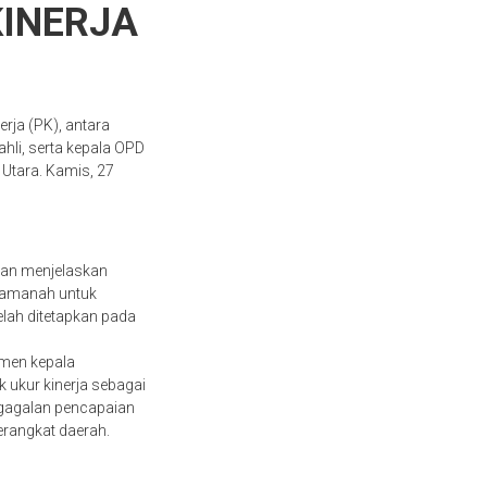
INERJA
rja (PK), antara
ahli, serta kepala OPD
 Utara. Kamis, 27
ahan menjelaskan
i amanah untuk
lah ditetapkan pada
tmen kepala
k ukur kinerja sebagai
kegagalan pencapaian
erangkat daerah.