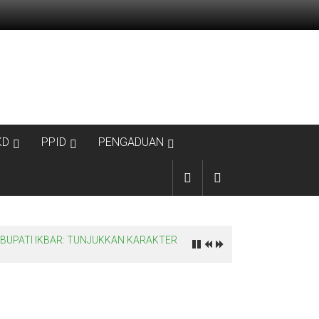
KD
PPID
PENGADUAN
BUPATI IKBAR: TUNJUKKAN KARAKTER