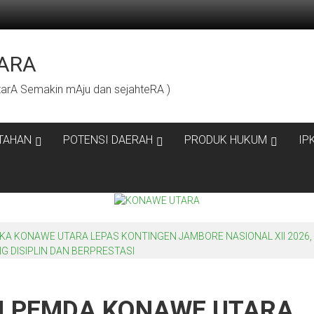
ARA
rA Semakin mAju dan sejahteRA )
TAHAN
POTENSI DAERAH
PRODUK HUKUM
IP
 KONAWE UTARA LEPAS KONTINGEN JAMBORE NASIONAL XII 2026, 
 DISIPLIN DAN BERPRESTASI
NI PEMDA KONAWE UTARA