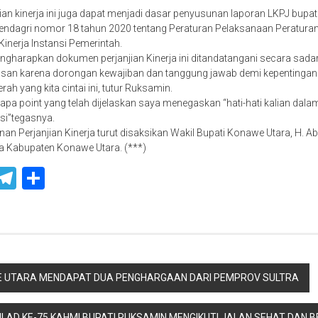
ian kinerja ini juga dapat menjadi dasar penyusunan laporan LKPJ bupa
ndagri nomor 18 tahun 2020 tentang Peraturan Pelaksanaan Peraturan
Kinerja Instansi Pemerintah.
ngharapkan dokumen perjanjian Kinerja ini ditandatangani secara sadar,
lasan karena dorongan kewajiban dan tanggung jawab demi kepentinga
ah yang kita cintai ini, tutur Ruksamin.
erapa point yang telah dijelaskan saya menegaskan “hati-hati kalian d
si”tegasnya.
n Perjanjian Kinerja turut disaksikan Wakil Bupati Konawe Utara, H. Abu
a Kabupaten Konawe Utara. (***)
ook
ter
WhatsApp
Telegram
Share
 UTARA MENDAPAT DUA PENGHARGAAN DARI PEMPROV SULTRA
ILAD KE-75 KAHMI BUPATI RUKSAMIN MENGIKUTI JALAN SEHAT DAN 