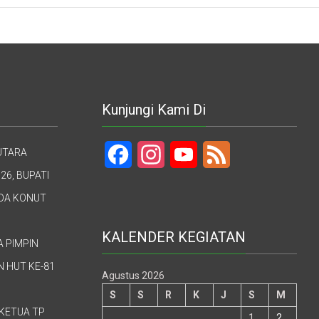
Kunjungi Kami Di
UTARA
Facebook
Instagram
YouTube
Feed
26, BUPATI
UDA KONUT
KALENDER KEGIATAN
A PIMPIN
 HUT KE-81
Agustus 2026
S
S
R
K
J
S
M
KETUA TP
1
2