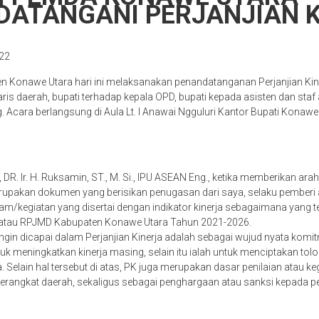
ATANGANI PERJANJIAN K
22
 Konawe Utara hari ini melaksanakan penandatanganan Perjanjian Kine
ris daerah, bupati terhadap kepala OPD, bupati kepada asisten dan staf 
. Acara berlangsung di Aula Lt. I Anawai Ngguluri Kantor Bupati Konawe
DR. Ir. H. Ruksamin, ST., M. Si., IPU ASEAN Eng., ketika memberikan ar
merupakan dokumen yang berisikan penugasan dari saya, selaku pember
/kegiatan yang disertai dengan indikator kinerja sebagaimana yang te
 atau RPJMD Kabupaten Konawe Utara Tahun 2021-2026.
ngin dicapai dalam Perjanjian Kinerja adalah sebagai wujud nyata komi
k meningkatkan kinerja masing, selain itu ialah untuk menciptakan tolo
a. Selain hal tersebut di atas, PK juga merupakan dasar penilaian atau 
erangkat daerah, sekaligus sebagai penghargaan atau sanksi kepada p