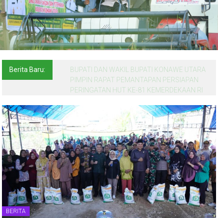
Berita Baru:
BUPATI DAN WAKIL BUPATI KONAWE UTARA
PIMPIN RAPAT PEMANTAPAN PERSIAPAN
PERINGATAN HUT KE-81 KEMERDEKAAN RI
BERITA