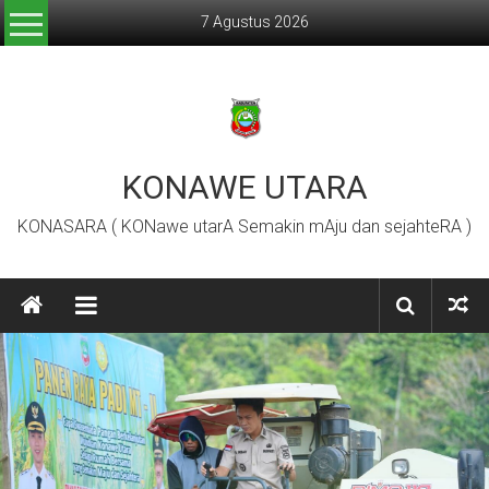
Lompat
7 Agustus 2026
ke
konten
KONAWE UTARA
KONASARA ( KONawe utarA Semakin mAju dan sejahteRA )