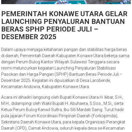
PEMERINTAH KONAWE UTARA GELAR
LAUNCHING PENYALURAN BANTUAN
BERAS SPHP PERIODE JULI –
DESEMBER 2025
Dalam upaya menjaga ketahanan pangan dan stabilitas harga beras
di daerah, Pemerintah Daerah Kabupaten Konawe Utara bekerja sama
dengan Perum Bulog Kantor Wilayah Sulawesi Tenggara secara
resmi meluncurkan kegiatan Launching Penyaluran Stabilisasi
Pasokan dan Harga Pangan (SPHP) Bantuan Beras Periode Juli –
Desember 2025. Kegiatan ini dipusatkan di Desa Larobende,
Kecamatan Andowia, Kabupaten Konawe Utara.
Acara ini dihadiri langsung oleh Bupati Konawe Utara H. Ikbar, S.H.,
M.H., didampingi oleh Wakil Bupati H. Abuhaera, S.Sos., M.Si., serta
Ketua Perum Bulog Kanwil Sultra, Ibu Siti Mardati Saing. Turut hadir
pula jajaran Forum Koordinasi Pimpinan Daerah (Forkopimda),
Sekretaris Daerah Konawe Utara, para kepala Organisasi Perangkat
Daerah (OPD), Camat Andowia, seluruh kepala desa se-Kecamatan