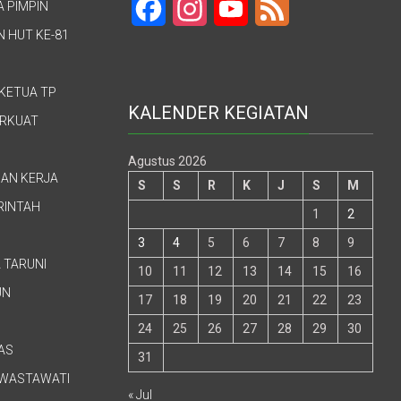
A PIMPIN
Facebook
Instagram
YouTube
Feed
 HUT KE-81
KETUA TP
KALENDER KEGIATAN
ERKUAT
Agustus 2026
GAN KERJA
S
S
R
K
J
S
M
RINTAH
1
2
3
4
5
6
7
8
9
 TARUNI
10
11
12
13
14
15
16
UN
17
18
19
20
21
22
23
24
25
26
27
28
29
30
AS
31
A WASTAWATI
« Jul