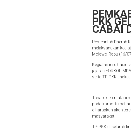
PEMKAB
PKK GE
CABAI 
Pemerintah Daerah 
melaksanakan kegiat
Molawe, Rabu (16/07
Kegiatan ini dihadiri 
jajaran FORKOPIMDA, 
serta TP-PKK tingkat
Tanam serentak ini 
pada komoditi cabai y
diharapkan akan ter
masyarakat.
TP-PKK di seluruh ti