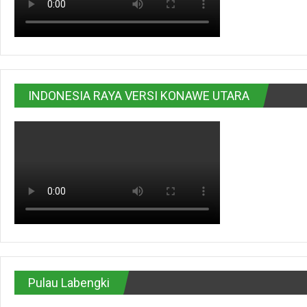
INDONESIA RAYA VERSI KONAWE UTARA
Pulau Labengki