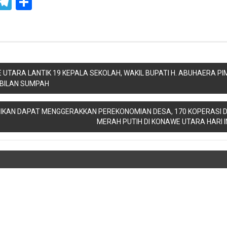
ook
ter
WhatsApp
Telegram
Share
UTARA LANTIK 19 KEPALA SEKOLAH, WAKIL BUPATI H. ABUHAERA PI
BILAN SUMPAH
IKAN DAPAT MENGGERAKKAN PEREKONOMIAN DESA, 170 KOPERASI D
MERAH PUTIH DI KONAWE UTARA HARI I