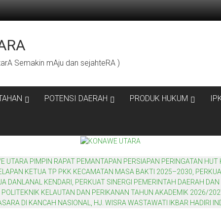
ARA
rA Semakin mAju dan sejahteRA )
TAHAN
POTENSI DAERAH
PRODUK HUKUM
IP
WE UTARA PIMPIN RAPAT PEMANTAPAN PERSIAPAN PERINGATAN HUT 
LAPAN KETUA TP PKK KECAMATAN MASA BAKTI 2025–2030, PERKU
 DANLANAL KENDARI, PERKUAT SINERGI PEMERINTAH DAERAH DAN 
 POLITEKNIK KELAUTAN DAN PERIKANAN TAHUN AKADEMIK 2026/202
ARA DI KANCAH NASIONAL, HJ. WISRA WASTAWATI IKBAR HADIRI IN