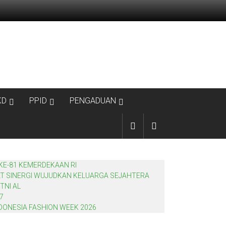
KD
PPID
PENGADUAN
KE-81 KEMERDEKAAN RI
AT SINERGI WUJUDKAN KELUARGA SEJAHTERA
TNI AL
7
DONESIA FASHION WEEK 2026