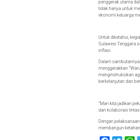
penggerak utama da
tidak hanya untuk m
ekonomi keluarga mela
Untuk diketahui, kegi
Sulawesi Tenggara s
inflasi.
Dalam sambutannya, 
menggerakkan “Warun
menginstruksikan aga
berkelanjutan dan b
“Mari kita jadikan 
dan kolaborasi lintas
Dengan pelaksanaan 
membangun ketahanan