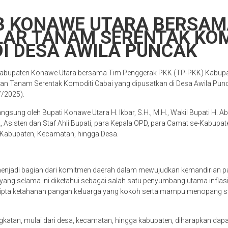
 KONAWE UTARA BERSAM
LAR TANAM SERENTAK KOM
DI DESA AWILA PUNCAK
Kabupaten Konawe Utara bersama Tim Penggerak PKK (TP-PKK) Kabup
an Tanam Serentak Komoditi Cabai yang dipusatkan di Desa Awila Pu
/2025).
langsung oleh Bupati Konawe Utara H. Ikbar, S.H., M.H., Wakil Bupati H. Ab
Asisten dan Staf Ahli Bupati, para Kepala OPD, para Camat se-Kabupa
 Kabupaten, Kecamatan, hingga Desa.
menjadi bagian dari komitmen daerah dalam mewujudkan kemandirian p
ang selama ini diketahui sebagai salah satu penyumbang utama inflasi. 
cipta ketahanan pangan keluarga yang kokoh serta mampu menopang st
ngkatan, mulai dari desa, kecamatan, hingga kabupaten, diharapkan dap