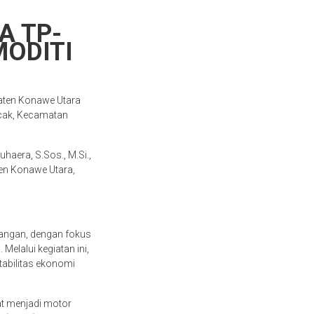
A TP-
ODITI
aten Konawe Utara
ncak, Kecamatan
uhaera, S.Sos., M.Si.,
ten Konawe Utara,
angan, dengan fokus
Melalui kegiatan ini,
abilitas ekonomi
at menjadi motor