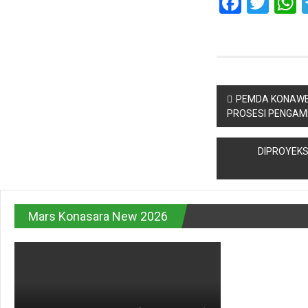
Faceb
Twit
Navigasi
PEMDA KONAWE 
PROSESI PENGAM
pos
DIPROYEKS
Mars Konasara New 2026