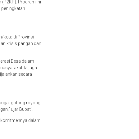
(P2KP). Program ini
 peningkatan
n/kota di Provinsi
an krisis pangan dan
perasi Desa dalam
asyarakat. Ia juga
ijalankan secara
angat gotong royong
an,” ujar Bupati.
n komitmennya dalam