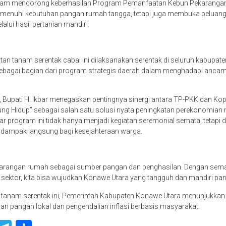
lam mendorong keberhasilan Program Pemanfaatan Kebun Pekarangan 
emenuhi kebutuhan pangan rumah tangga, tetapi juga membuka peluang
lui hasil pertanian mandiri.
atan tanam serentak cabai ini dilaksanakan serentak di seluruh kabupate
ebagai bagian dari program strategis daerah dalam menghadapi ancam
Bupati H. Ikbar menegaskan pentingnya sinergi antara TP-PKK dan Ko
g Hidup” sebagai salah satu solusi nyata peningkatan perekonomian m
r program ini tidak hanya menjadi kegiatan seremonial semata, tetapi d
erdampak langsung bagi kesejahteraan warga.
pekarangan rumah sebagai sumber pangan dan penghasilan. Dengan sem
 sektor, kita bisa wujudkan Konawe Utara yang tangguh dan mandiri pang
tanam serentak ini, Pemerintah Kabupaten Konawe Utara menunjukka
 pangan lokal dan pengendalian inflasi berbasis masyarakat.